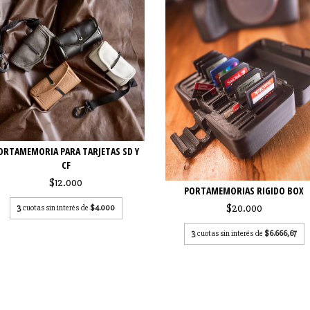
ORTAMEMORIA PARA TARJETAS SD Y
CF
$12.000
PORTAMEMORIAS RIGIDO BOX
$20.000
3
cuotas sin interés de
$4.000
3
cuotas sin interés de
$6.666,67