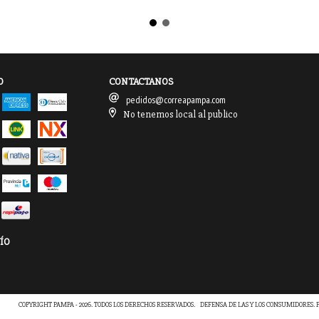
O
CONTACTANOS
pedidos@correapampa.com
No tenemos local al publico
ÍO
COPYRIGHT PAMPA - 2026. TODOS LOS DERECHOS RESERVADOS.
DEFENSA DE LAS Y LOS CONSUMIDORES.