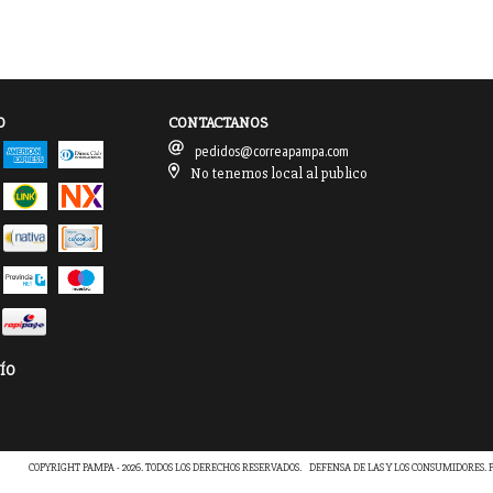
O
CONTACTANOS
pedidos@correapampa.com
No tenemos local al publico
ÍO
COPYRIGHT PAMPA - 2026. TODOS LOS DERECHOS RESERVADOS.
DEFENSA DE LAS Y LOS CONSUMIDORES.