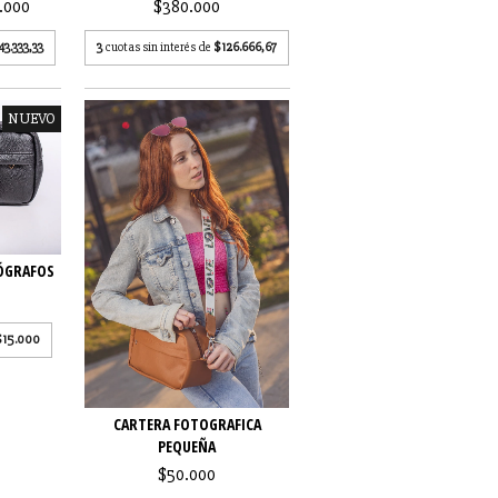
.000
$380.000
43.333,33
3
cuotas sin interés de
$126.666,67
NUEVO
ÓGRAFOS
$15.000
CARTERA FOTOGRAFICA
PEQUEÑA
$50.000