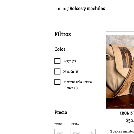
Inicio
Bolsos y mochilas
/
Filtros
Color
Negro (2)
Marrón (1)
Marron Suela Correa
Blanca (1)
Precio
CRONIST
$50
DESDE
HASTA
3
cuotas sin inte