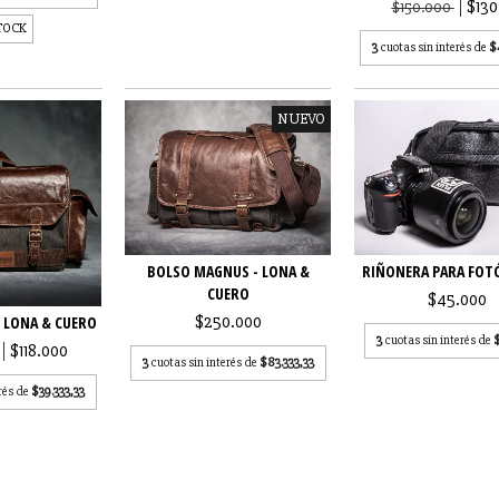
$130
$150.000
STOCK
3
cuotas sin interés de
$
NUEVO
BOLSO MAGNUS - LONA &
RIÑONERA PARA FOT
CUERO
$45.000
$250.000
 LONA & CUERO
3
cuotas sin interés de
$118.000
3
cuotas sin interés de
$83.333,33
rés de
$39.333,33