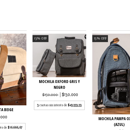
13
%
OFF
13
%
OFF
MOCHILA OXFORD GRIS Y
NEGRO
$130.000
$150.000
3
cuotas sin interés de
$43.333,33
A BEIGE
.000
MOCHILA PAMPA O
(AZUL)
rés de
$16.666,67