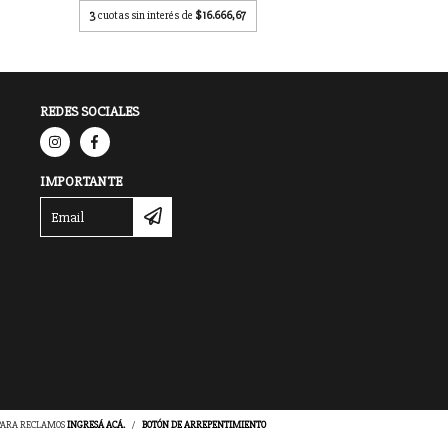
3
cuotas sin interés de
$16.666,67
REDES SOCIALES
IMPORTANTE
 PARA RECLAMOS
INGRESÁ ACÁ.
/
BOTÓN DE ARREPENTIMIENTO