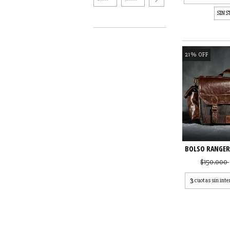
SIN 
21
%
OFF
BOLSO RANGER
$150.000
3
cuotas sin inte